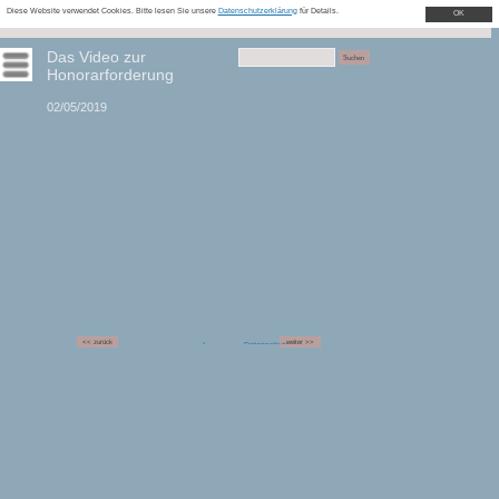
Diese Website verwendet Cookies. Bitte lesen Sie unsere
Datenschutzerklärung
für Details.
OK
Home
Aktuell
Wichtige Links
BLOG
Kontakt
Das Video zur
Menü
Honorarforderung
02/05/2019
<< zurück
weiter >>
Impressum
Datenschutz